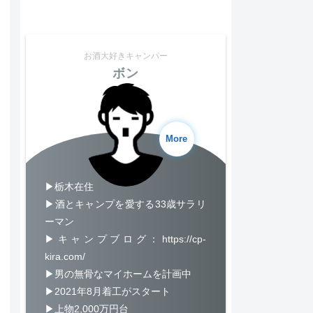
お酒大好きキャンパー
ボン
More
▶栃木在住
▶酒とキャンプを愛する33歳サラリ
ーマン
▶キャンプブログ：https://cp-
kira.com/
▶男の無骨なマイホームを計画中
▶2021年8月着工がスタート
▶上物2,000万円台