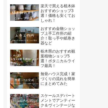
楽天で買える植木鉢
おすすめショップ3
選！価格も安くてお
しゃれ！
おすすめ金物ショッ
プ上手工作所の紹
介！取っ手や紙巻き
器など
栃木県のおすすめ観
葉植物ショップ5
選！ボタニカルライ
フ最高！
無骨ハウス完成！家
づくりの流れを簡単
にまとめてみた
スケールスデパート
メントでアンティー
ク＆ヴィンテージな