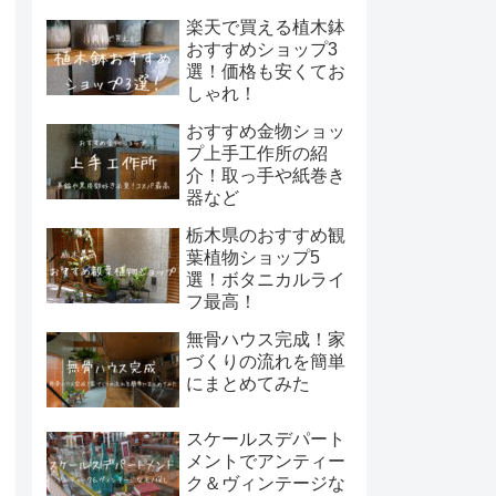
楽天で買える植木鉢
おすすめショップ3
選！価格も安くてお
しゃれ！
おすすめ金物ショッ
プ上手工作所の紹
介！取っ手や紙巻き
器など
栃木県のおすすめ観
葉植物ショップ5
選！ボタニカルライ
フ最高！
無骨ハウス完成！家
づくりの流れを簡単
にまとめてみた
スケールスデパート
メントでアンティー
ク＆ヴィンテージな