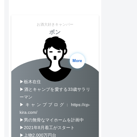
お酒大好きキャンパー
ボン
More
▶栃木在住
▶酒とキャンプを愛する33歳サラリ
ーマン
▶キャンプブログ：https://cp-
kira.com/
▶男の無骨なマイホームを計画中
▶2021年8月着工がスタート
▶上物2,000万円台