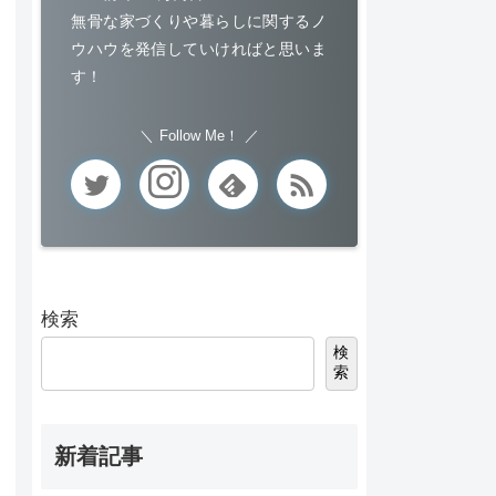
無骨な家づくりや暮らしに関するノ
ウハウを発信していければと思いま
す！
Follow Me！
検索
検
索
新着記事