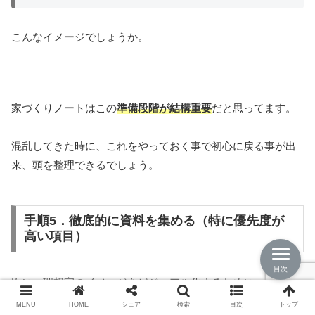
こんなイメージでしょうか。
家づくりノートはこの
準備段階が結構重要
だと思ってます。
混乱してきた時に、これをやっておく事で初心に戻る事が出
来、頭を整理できるでしょう。
手順5．徹底的に資料を集める（特に優先度が
高い項目）
目次
次に、理想家のイメージをビジュアル化するために、
色々な
ところから資料を集めていきます。
MENU
HOME
シェア
検索
目次
トップ