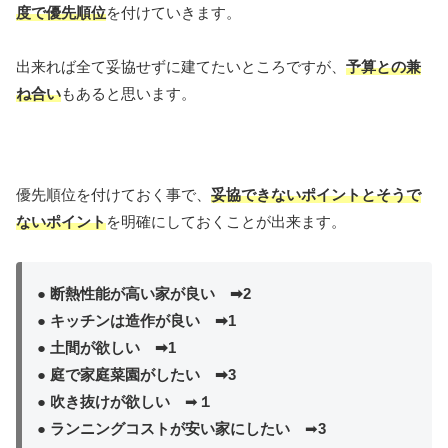
度で
優先順位
を付けていきます。
出来れば全て妥協せずに建てたいところですが、
予算との兼
ね合い
もあると思います。
優先順位を付けておく事で、
妥協できないポイントとそうで
ないポイント
を明確にしておくことが出来ます。
● 断熱性能が高い家が良い ➡2
● キッチンは造作が良い ➡1
● 土間が欲しい ➡1
● 庭で家庭菜園がしたい ➡3
● 吹き抜けが欲しい
➡
１
● ランニングコストが安い家にしたい
➡
3